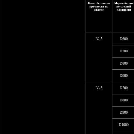
Класс бетона по
Марка бетона
прочности на
по средней
сжатие
плотности
В2,5
D600
D700
D800
D900
В3,5
D700
D800
D900
D1000