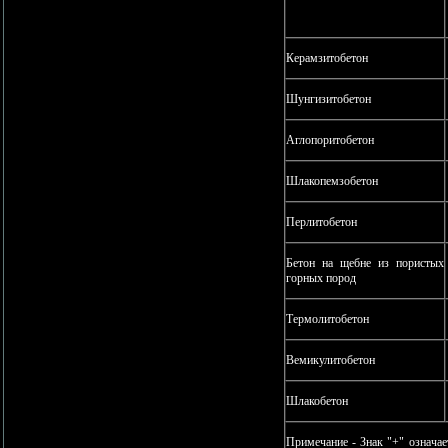
Керамзитобетон
Шунгизитобетон
Аглопоритобетон
Шлакопемзобетон
Перлитобетон
Бетон на щебне из пористых
горных пород
Термолитобетон
Вемикулитобетон
Шлакобетон
Примечание - Знак "+" означает