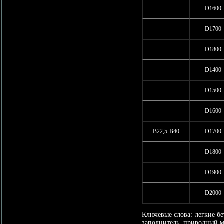
D1600
D1700
D1800
D1400
D1500
D1600
В22,5-В40
D1700
D1800
D1900
D2000
Ключевые слова: легкие б
заполнитель, природный м