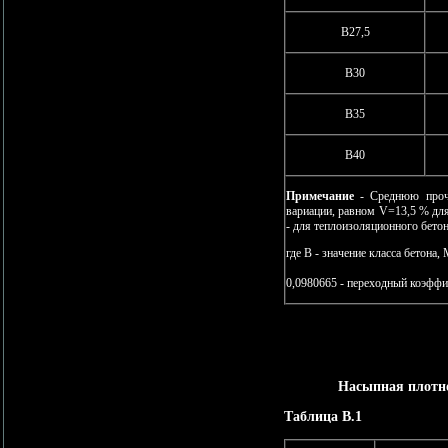
В27,5
В30
В35
В40
Примечание
- Среднюю прочн
вариации, равном V=13,5 % дл
- для теплоизоляционного бето
где В - значение класса бетона,
0,0980665 - переходный коэффи
Насыпная плотно
Таблица В.1