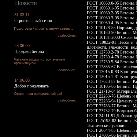
Новости
ГОСТ 10060.0-95 Бетоны. 
ГОСТ 10060.1-95 Бетоны. 
ГОСТ 10060.2-95 Бетоны. 
31.03.11
ГОСТ 10060.3-95 Бетоны. 
Строительный сезон
ГОСТ 10060.4-95 Бетоны. 
ГОСТ 10178-85 Портландце
Подготовка к строительному сезону...
ГОСТ 10180-90 Бетоны. Ме
подробнее...
ГОСТ 10181-2000 Смеси б
ГОСТ 10832-91 Песок и щ
28.06.09
плотности, влажности, во
Продажа бетона
ГОСТ 12730.2-78 Бетоны. 
ГОСТ 12730.4-78 Бетоны. 
Частным лицам и строительным
ГОСТ 12730.5-84 Бетоны.
организациям
ГОСТ 12865-67 Вермикули
подробнее...
ГОСТ 13015.0-83 Конструк
ГОСТ 12015.1-81 Конструк
14.06.08
ГОСТ 17623-87 Бетоны. Ра
Добро пожаловать
ГОСТ 18105-86 Бетоны. Пр
ГОСТ 21718-84 Материалы 
Открыт наш официальный сайт
ГОСТ 22263-76 Щебень и п
подробнее...
ГОСТ 22266-94 Цементы су
ГОСТ 22783-77 Бетоны. Ме
ГОСТ 23732-79 Вода для б
ГОСТ 24211-91 Добавки дл
ГОСТ 25192-82 Бетоны. К
Технические условия.
ГОСТ 26644-85 Щебень и п
ГОСТ 27005-86 Бетоны лег