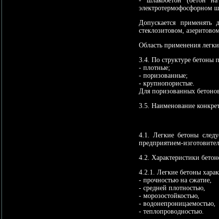
- шлакобетон (бетон н
электротермофосфорном ш
Допускается применять 
стеклозитовом, азеритовом
Область применения легки
3.4. По структуре бетоны 
- плотные;
- поризованные;
- крупнопористые.
Для поризованных бетонов
3.5. Наименование конкре
4.1. Легкие бетоны след
предприятием-изготовител
4.2. Характеристики бетон
4.2.1. Легкие бетоны хар
- прочностью на сжатие,
- средней плотностью,
- морозостойкостью,
- водонепроницаемостью,
- теплопроводностью.