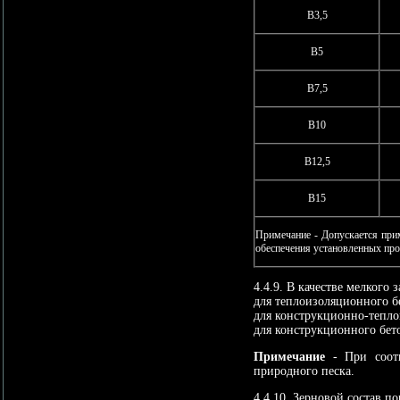
В3,5
В5
В7,5
В10
В12,5
В15
Примечание - Допускается при
обеспечения установленных про
4.4.9. В качестве мелкого
для теплоизоляционного бе
для конструкционно-тепло
для конструкционного бет
Примечание
- При соотв
природного песка.
4.4.10. Зерновой состав п