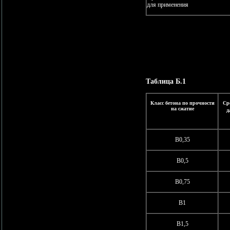
для применения
Таблица Б.1
Класс бетона по прочности
Ср
на сжатие
д
В0,35
В0,5
В0,75
В1
В1,5