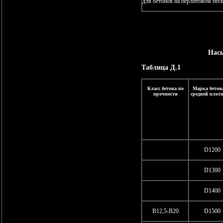
для бетонов на перлитовом песк
Насы
Таблица Д.1
Класс бетона по
Марка бетон
прочности
средней плот
D1200
D1300
D1400
В12,5-В20
D1500