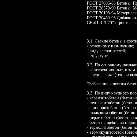
ГОСТ 27006-86 Бетоны. Пр
ГОСТ 28570-90 Бетоны. Ме
ГОСТ 30108-94 Материалы 
ГОСТ 30459-96 Добавки дл
СНиП II-3-79* строительна
3.1. Легкие бетоны в соо
- основному назначению;
- виду заполнителей;
- структуре.
3.2. По основному назнач
- конструкционные, в том
- специальные (теплоизоля
Требования к легким бето
3.3. По виду крупного пор
- керамзитобетон (бетон н
- шунгизитобетон (бетон 
- аглопоритобетон (бетон 
- шлакопемзобетон (бетон
- перлитобетон (бетон на
- бетон на щебне из порис
- термолитобетон (бетон 
- вермикулитобетон (бето