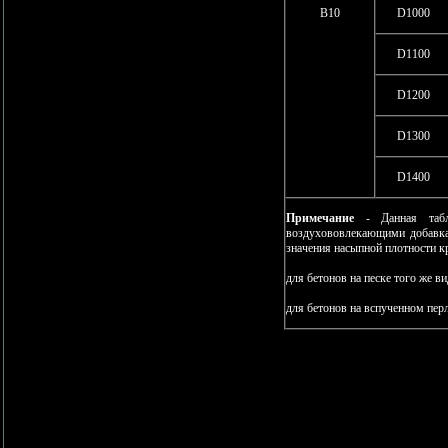
В10
D1000
D1100
D1200
D1300
D1400
Примечание
- Данная табли
воздухововлекающими добавка
значения насыпной плотности к
для бетонов на песке того же ви
для бетонов на вспученном перл