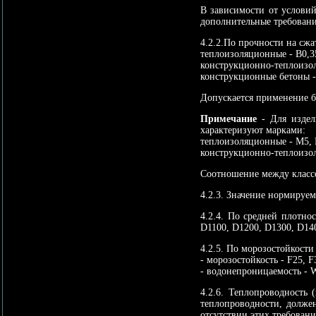
В зависимости от условий
дополнительные требовани
4.2.2.По прочности на сжа
теплоизоляционные - В0,35,
конструкционно-теплоизоля
конструкционные бетоны - 
Допускается применение б
Примечание
- Для издели
характеризуют марками:
теплоизоляционные - М5,
конструкционно-теплоизо
Соотношение между классо
4.2.3. Значение нормируе
4.2.4. По средней плотно
D1100, D1200, D1300, D14
4.2.5. По морозостойкост
- морозостойкость - F25, F
- водонепроницаемость - 
4.2.6. Теплопроводность 
теплопроводности, долже
отсутствии этих требовани