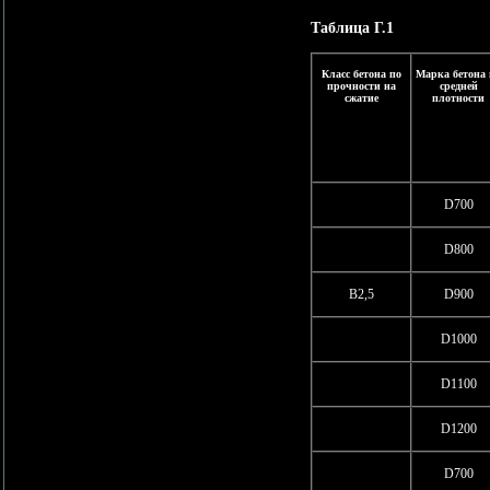
Таблица Г.1
Класс бетона по
Марка бетона 
прочности на
средней
сжатие
плотности
D700
D800
В2,5
D900
D1000
D1100
D1200
D700